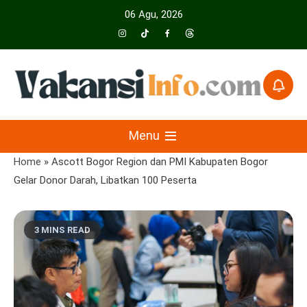
Skip
06 Agu, 2026
to
content
Menyajikan Berita Serta Informasi Seputar Pariwisata Dan Hotel
Vakansiinfo
Menu
Home
»
Ascott Bogor Region dan PMI Kabupaten Bogor
Gelar Donor Darah, Libatkan 100 Peserta
3 MINS READ