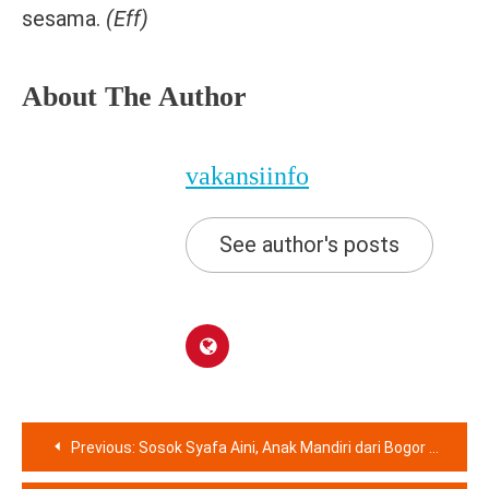
sesama.
(Eff)
About The Author
vakansiinfo
See author's posts
Navigasi
Previous:
Sosok Syafa Aini, Anak Mandiri dari Bogor yang Menginspirasi Lewat Keberanian dan Kepeduliannya
pos