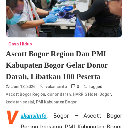
Gaya Hidup
Ascott Bogor Region Dan PMI
Kabupaten Bogor Gelar Donor
Darah, Libatkan 100 Peserta
0
Tagged
Juni 13, 2026
vakansiinfo
,
,
,
Ascott Bogor Region
donor darah
HARRIS Hotel Bogor
,
kegiatan sosial
PMI Kabupaten Bogor
V
akansiInfo
, Bogor –
Ascott Bogor
Region bersama PMI Kabupaten Bogor