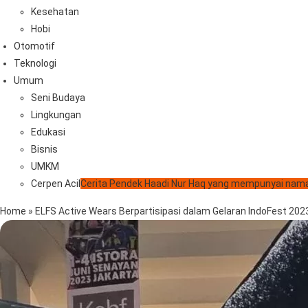
Kesehatan
Hobi
Otomotif
Teknologi
Umum
Seni Budaya
Lingkungan
Edukasi
Bisnis
UMKM
Cerpen Acil
Cerita Pendek Haadi Nur Haq yang mempunyai nama
Home
»
ELFS Active Wears Berpartisipasi dalam Gelaran IndoFest 2023