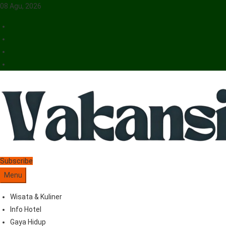
08 Agu, 2026
Vakansiinfo
Menyajikan Berita Serta Informasi Seputar Pariwisata Dan Hotel
Subscribe
Menu
Wisata & Kuliner
Info Hotel
Gaya Hidup