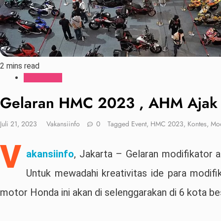
2 mins read
Gaya Hidup
Gelaran HMC 2023 , AHM Ajak M
Juli 21, 2023
Vakansiinfo
0
Tagged
Event
,
HMC 2023
,
Kontes
,
Mod
V
akansiinfo
, Jakarta – Gelaran modifikator
Untuk mewadahi kreativitas ide para modifi
motor Honda ini akan di selenggarakan di 6 kota bes