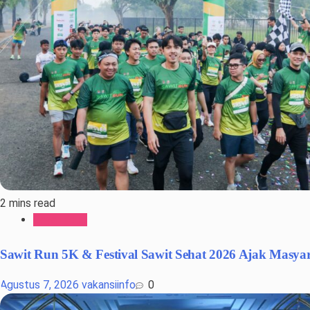
2 mins read
Gaya Hidup
Sawit Run 5K & Festival Sawit Sehat 2026 Ajak Masyar
Agustus 7, 2026
vakansiinfo
0