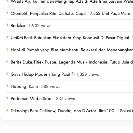
Wisata Air, Kuliner dan Menginap Ada di Ade Irma Suryani Wat
Otomotif, Penjualan Ritel Daihatsu Capai 17.352 Unit Pada Mare
Redaksi
- 1,932 views
UMKM Batik Butuhkan Ekosistem Yang Kondusif Di Pasar Digital
- 
Hobi di Rumah yang Bisa Membantu Relaksasi dan Menenangkan
Berita Duka,Titiek Puspa, Legenda Musik Indonesia, Tutup Usia d
Gaya Hidup Modern Yang Positif
- 1,329 views
Hubungi Kami
- 882 views
Pedoman Media Siber
- 837 views
Teknologi Baru Cellinew, Duotite, dan D-Actor Ultra 100 – Solus