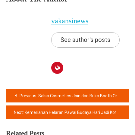
vakansinews
See author's posts
Navigasi
Previous:
Salsa Cosmetics Join dan Buka Booth Orange di BEAUTYFEST ASIA 2023
pos
Next:
Kemeriahan Helaran Pawai Budaya Hari Jadi Kota Bogor ke-541
Related Posts