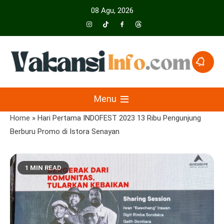
Skip
08 Agu, 2026
to
content
Menyajikan Berita Serta Informasi Seputar Pariwisata Dan Hotel
Vakansiinfo
Menu
Home
»
Hari Pertama INDOFEST 2023 13 Ribu Pengunjung
Berburu Promo di Istora Senayan
1 MIN READ