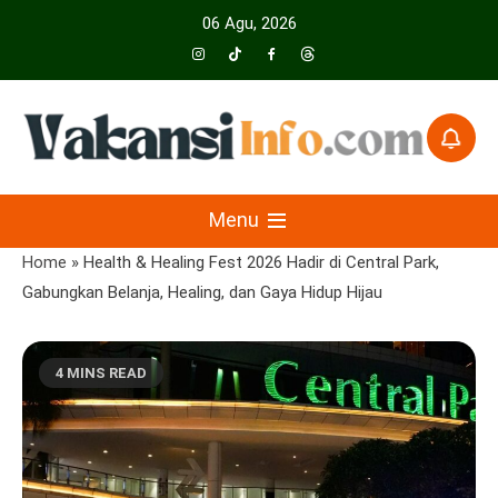
Skip
06 Agu, 2026
to
content
Menyajikan Berita Serta Informasi Seputar Pariwisata Dan Hotel
Vakansiinfo
Menu
Home
»
Health & Healing Fest 2026 Hadir di Central Park,
Gabungkan Belanja, Healing, dan Gaya Hidup Hijau
4 MINS READ