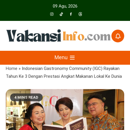
Skip
09 Agu, 2026
to
content
Menyajikan Berita Serta Informasi Seputar Pariwisata Dan Hotel
Vakansiinfo
Menu
Home
»
Indonesian Gastronomy Community (IGC) Rayakan
Tahun Ke 3 Dengan Prestasi Angkat Makanan Lokal Ke Dunia
4 MINS READ