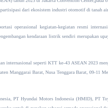
AN) tahun 2023 di Jakarta Convention Center,pada 0
tisipasi dari ekosistem industri otomotif di tanah air
tasi operasional kegiatan-kegiatan resmi internasi
ngembangan kendaraan listrik sendiri merupakan upay
atan internasional seperti KTT ke-43 ASEAN 2023 menj
en Manggarai Barat, Nusa Tenggara Barat, 09-11 Mei
nesia, PT Hyundai Motors Indonesia (HMID), PT To