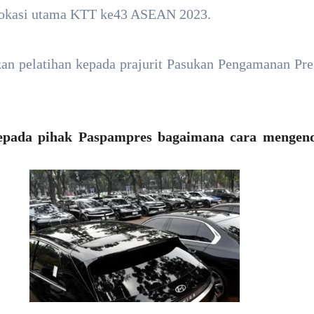
 lokasi utama KTT ke43 ASEAN 2023.
kan pelatihan kepada prajurit Pasukan Pengamanan P
ada pihak Paspampres bagaimana cara mengendar