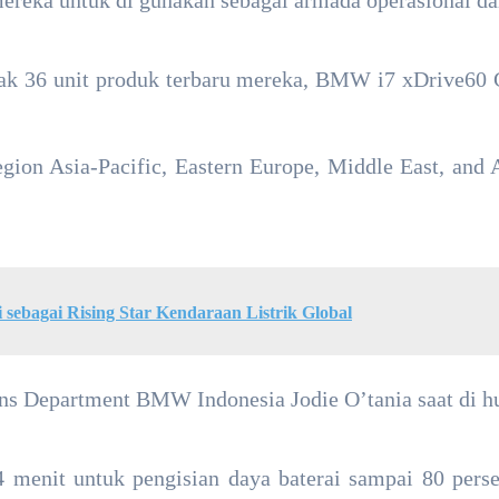
ereka untuk di gunakan sebagai armada operasional d
k 36 unit produk terbaru mereka, BMW i7 xDrive60 G
ion Asia-Pacific, Eastern Europe, Middle East, and Af
 sebagai Rising Star Kendaraan Listrik Global
 Department BMW Indonesia Jodie O’tania saat di hub
menit untuk pengisian daya baterai sampai 80 perse