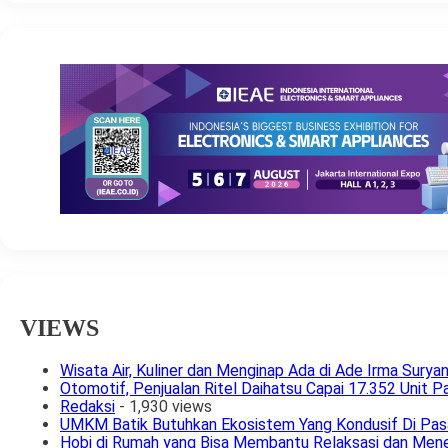
VIEWS
Wisata Air, Kuliner dan Menginap Ada di Ade Irma Surya
Otomotif, Penjualan Ritel Daihatsu Capai 17.352 Unit 
Redaksi
- 1,930 views
UMKM Batik Butuhkan Ekosistem Yang Kondusif Di Pasa
Hobi di Rumah yang Bisa Membantu Relaksasi dan Men