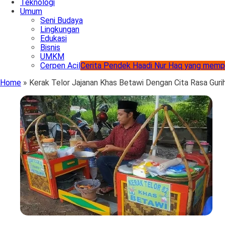
Teknologi
Umum
Seni Budaya
Lingkungan
Edukasi
Bisnis
UMKM
Cerpen Acil
Cerita Pendek Haadi Nur Haq yang memp
Home
»
Kerak Telor Jajanan Khas Betawi Dengan Cita Rasa Guri