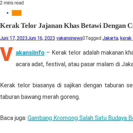
2 mins read
Hobi
Kerak Telor Jajanan Khas Betawi Dengan C
Juni 17, 2023
Juni 16, 2023
vakansinews
0
Tagged
Jakarta
,
kerak 
V
akansiinfo
– Kerak telor adalah makanan kha
acara adat, festival, atau pasar malam di Jaka
Kerak telor biasanya di sajikan dengan taburan s
taburan bawang merah goreng.
Baca juga:
Gambang Kromong Salah Satu Budaya Be