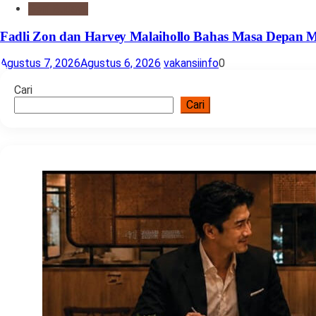
Seni Budaya
Fadli Zon dan Harvey Malaihollo Bahas Masa Depan Mu
Agustus 7, 2026
Agustus 6, 2026
vakansiinfo
0
Cari
Cari