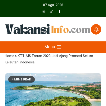
Skip
07 Agu, 2026
to
content
Menyajikan Berita Serta Informasi Seputar Pariwisata Dan Hotel
Vakansiinfo
Menu
Home
»
KTT AIS Forum 2023 Jadi Ajang Promosi Sektor
Kelautan Indonesia
4 MINS READ