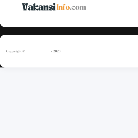
Copyright
©
vakansiinfo.com
- 2023