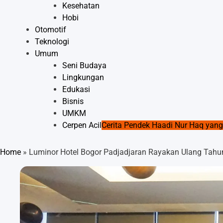
Kesehatan
Hobi
Otomotif
Teknologi
Umum
Seni Budaya
Lingkungan
Edukasi
Bisnis
UMKM
Cerpen Acil
Cerita Pendek Haadi Nur Haq ya
Home
»
Luminor Hotel Bogor Padjadjaran Rayakan Ulang Tahun