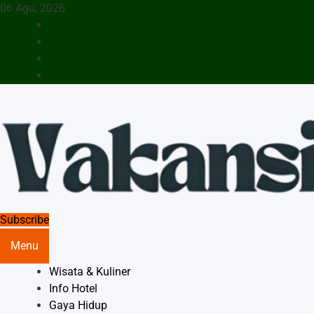
Skip
06 Agu, 2026
to
content
Menyajikan Berita Serta Informasi Seputar Pariwisata Dan
Subscribe
Vakansiinfo
Hotel
Menu
Wisata & Kuliner
Info Hotel
Gaya Hidup