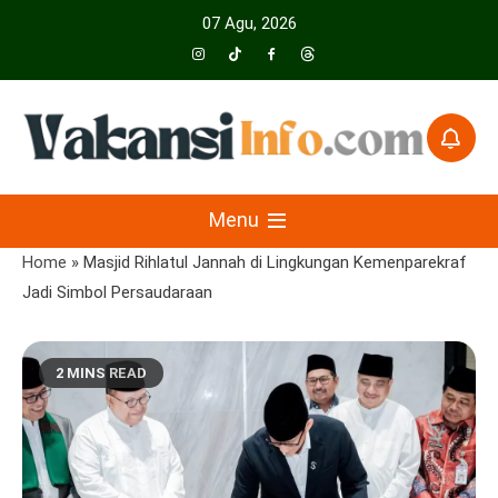
Skip
07 Agu, 2026
to
content
Menyajikan Berita Serta Informasi Seputar Pariwisata Dan Hotel
Vakansiinfo
Menu
Home
»
Masjid Rihlatul Jannah di Lingkungan Kemenparekraf
Jadi Simbol Persaudaraan
2 MINS READ