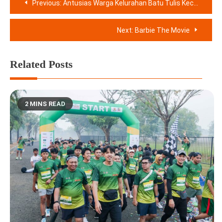
Previous:
Antusias Warga Kelurahan Batu Tulis Kecamatan Bogor Selatan Pawai Obor Sambut Tahun Baru Islam
pos
Next:
Barbie The Movie
Related Posts
2 MINS READ