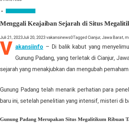
Wisata & Kuliner
Menggali Keajaiban Sejarah di Situs Megali
Juli 21, 2023
Juli 20, 2023
vakansinews
0
Tagged
Cianjur
,
Jawa Barat
,
m
V
akansiinfo
– Di balik kabut yang menyelimu
Gunung Padang, yang terletak di Cianjur, Jaw
sejarah yang menakjubkan dan mengubah pemahaman
Gunung Padang telah menarik perhatian para peneli
baru ini, setelah penelitian yang intensif, misteri di b
Gunung Padang Merupakan Situs Megalitikum Ribuan 