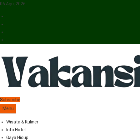
06 Agu, 2026
Vakansiinfo
Menyajikan Berita Serta Informasi Seputar Pariwisata Dan Hotel
Subscribe
Menu
Wisata & Kuliner
Info Hotel
Gaya Hidup