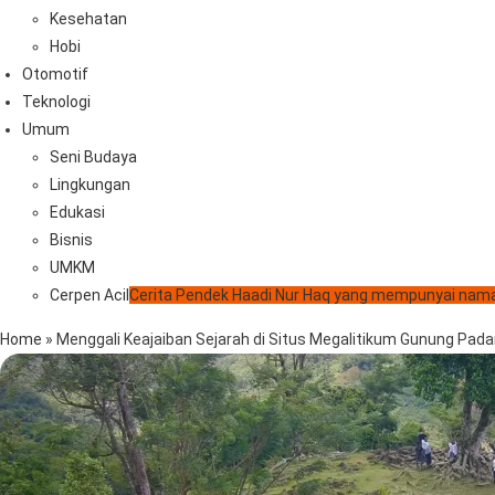
Kesehatan
Hobi
Otomotif
Teknologi
Umum
Seni Budaya
Lingkungan
Edukasi
Bisnis
UMKM
Cerpen Acil
Cerita Pendek Haadi Nur Haq yang mempunyai nama
Home
»
Menggali Keajaiban Sejarah di Situs Megalitikum Gunung Pada