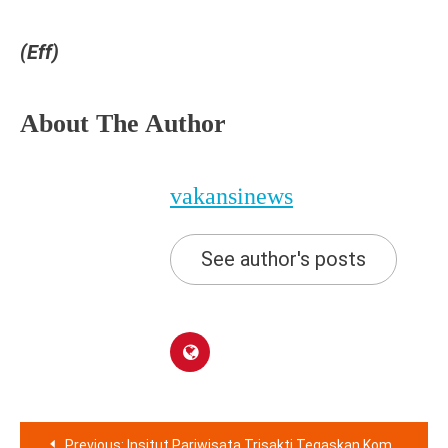
(Eff)
About The Author
vakansinews
See author's posts
Navigasi
Previous:
Insitut Pariwisata Trisakti Tegaskan Komitmen Keunggulan Dalam Acara Halal Bihalal