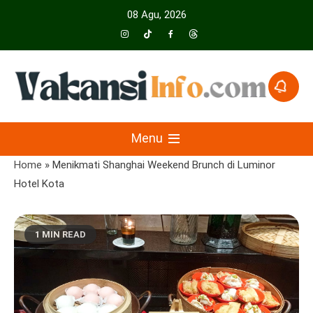
Skip
08 Agu, 2026
to
content
Menyajikan Berita Serta Informasi Seputar Pariwisata Dan Hotel
Vakansiinfo
Menu
Home
»
Menikmati Shanghai Weekend Brunch di Luminor
Hotel Kota
1 MIN READ