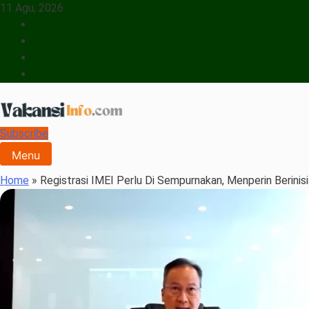
11 Agu, 2026
Subscribe
Vakansiinfo
Menyajikan Berita Serta Informasi Seputar Pariwisata Dan Hotel
Menu
Home
»
Registrasi IMEI Perlu Di Sempurnakan, Menperin Berinisi