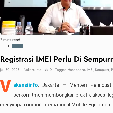
2 mins read
Umum
Registrasi IMEI Perlu Di Sempur
Juli 30, 2023
Vakansiinfo
0
Tagged
Handphone
,
IMEI
,
Komputer
,
P
V
akansiinfo
, Jakarta – Menteri Perindust
berkomitmen membongkar praktik akses ilega
menyimpan nomor International Mobile Equipment Id