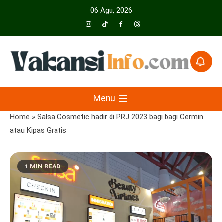
Skip
06 Agu, 2026
to
content
Menyajikan Berita Serta Informasi Seputar Pariwisata Dan Hotel
Vakansiinfo
Menu
Home
»
Salsa Cosmetic hadir di PRJ 2023 bagi bagi Cermin
atau Kipas Gratis
1 MIN READ