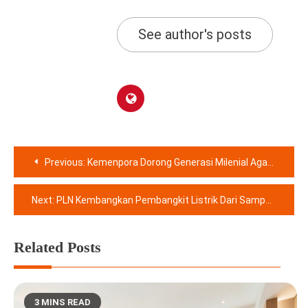
See author's posts
Navigasi
Previous:
Kemenpora Dorong Generasi Milenial Agar Menjadi Kreatif, Inovatif, dan Miliki Jiwa Bisnis
pos
Next:
PLN Kembangkan Pembangkit Listrik Dari Sampah di Palembang
Related Posts
3 MINS READ