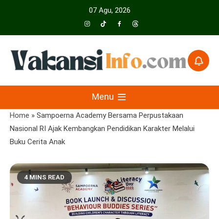
Skip
07 Agu, 2026
to
content
Menyajikan Berita Serta Informasi Seputar Pariwisata Dan Hotel
Vakansiinfo
Menu
Home
»
Sampoerna Academy Bersama Perpustakaan
Nasional RI Ajak Kembangkan Pendidikan Karakter Melalui
Buku Cerita Anak
4 MINS READ