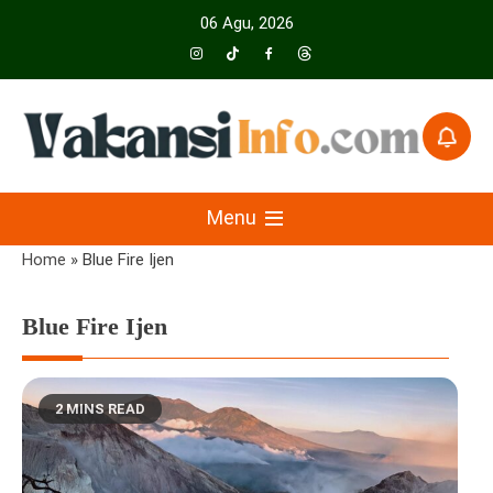
Skip
06 Agu, 2026
to
content
Menyajikan Berita Serta Informasi Seputar Pariwisata Dan Hotel
Vakansiinfo
Menu
Home
»
Blue Fire Ijen
Blue Fire Ijen
2 MINS READ