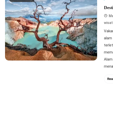
Dest
Me
wisat
Vakan
alam 
terl
meman
Alam
menak
Rea