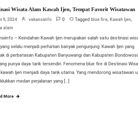
inasi Wisata Alam Kawah Ijen, Tempat Favorit Wisatawan
0
Tagged
,
,
i 9, 2024
vakansiinfo
blue fire
Kawah Ijen
a alam
siinfo – Keindahan Kawah Ijen merupakan salah satu destinasi wis
yang selalu menjadi perhatian banyak pengunjung. Kawah Ijen yang
etak di perbatasan Kabupaten Banyuwangi dan Kabupaten Bondowoso
g punya daya tarik tersendiri. Fenomena blue fire di Destinasi Wis
 kawah Ijen menjadi daya tarik utama. Yang mendorong wisatawan 
lukkan medan perjalanan yang […]
d More