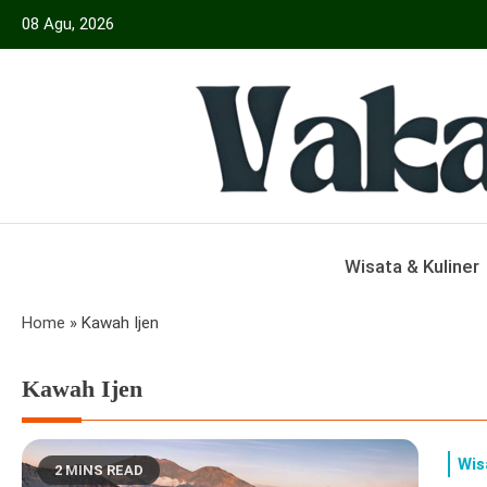
Skip
08 Agu, 2026
to
content
Menyajikan Berita Serta Informasi Seput
Vakansiinfo
Wisata & Kuliner
Home
»
Kawah Ijen
Kawah Ijen
Wis
2 MINS READ