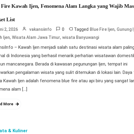
 Fire Kawah Ijen, Fenomena Alam Langka yang Wajib Ma
et List
0
Tagged
,
ni 2, 2026
vakansiinfo
Blue Fire Ijen
Gunung I
,
,
 Ijen
Wisata Alam Jawa Timur
wisata Banyuwangi
siInfo – Kawah Ijen menjadi salah satu destinasi wisata alam palin
nal di Indonesia yang berhasil menarik perhatian wisatawan domesti
un mancanegara. Berada di kawasan pegunungan Ijen, tempat ini
arkan pengalaman wisata yang sulit ditemukan di lokasi lain. Daya 
 Kawah Ijen adalah fenomena blue fire atau api biru yang sangat la
mena alam […]
d More
ata & Kuliner