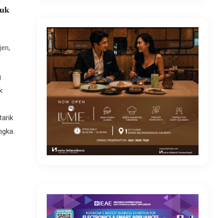
suk
,
jen
g
k
tarik
ngka.