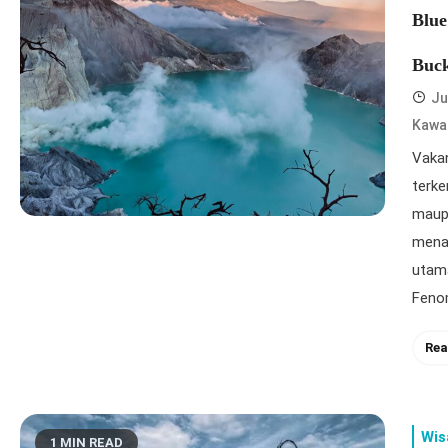
Blue
Buck
Ju
Kawah
Vakan
terke
maup
menaw
utama
Feno
Rea
Wis
1 MIN READ