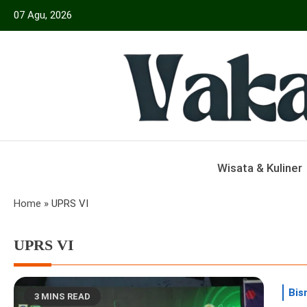
Skip
07 Agu, 2026
to
content
Menyajikan Berita Serta Informasi Seput
Vakansiinfo
Wisata & Kuliner
Home
»
UPRS VI
UPRS VI
Bis
3 MINS READ