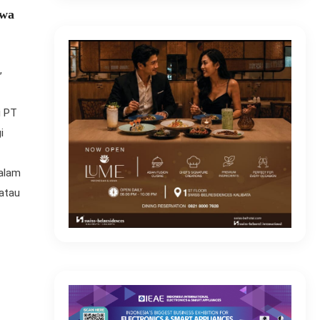
awa
,
M
i PT
i
dalam
 atau