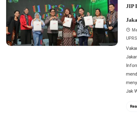
JIP
Jaka
Me
UPRS
Vakan
Jakar
Infor
mend
menye
Jak W
Rea