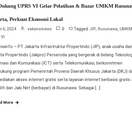
 Dukung UPRS VI Gelar Pelatihan & Bazar UMKM Rusun
rta, Perkuat Ekonomi Lokal
0
Tagged
,
,
i 6, 2024
vakansinews
JIP
Rusunawa
UMK
 VI
siinfo – PT Jakarta Infrastruktur Propertindo (JIP), anak usaha dar
ta Propertindo (Jakpro) Perseroda yang bergerak di bidang Teknolog
masi dan Komunikasi (ICT) serta Telekomunikasi, berkomitmen
ukung program Pemerintah Provinsi Daerah Khusus Jakarta (DKJ) 
diakan akses internet gratis serta layanan internet berbasis gratis
ifi dan Jaki Net (berbayar) di Rusunawa. Sebagai […]
d More