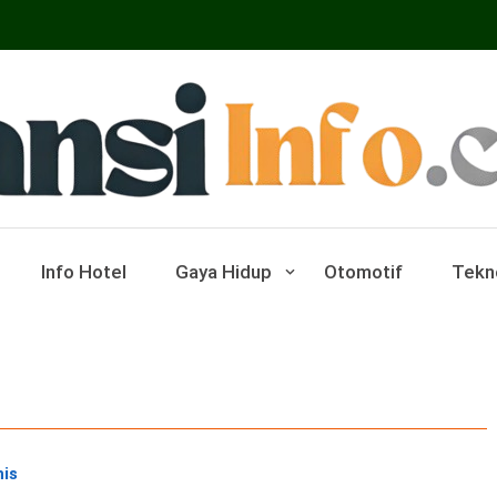
ar Pariwisata Dan Hotel
Info Hotel
Gaya Hidup
Otomotif
Tekn
nis