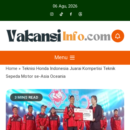
Skip
06 Agu, 2026
to
content
Menyajikan Berita Serta Informasi Seputar Pariwisata Dan Hotel
Vakansiinfo
Menu
Home
»
Teknisi Honda Indonesia Juarai Kompetisi Teknik
Sepeda Motor se-Asia Oceania
3 MINS READ