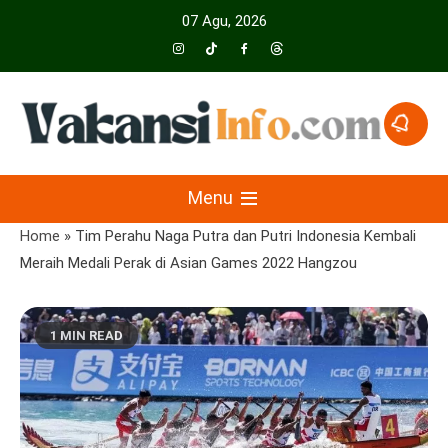
Skip
07 Agu, 2026
to
content
Menyajikan Berita Serta Informasi Seputar Pariwisata Dan Hotel
Vakansiinfo
Menu
Home
»
Tim Perahu Naga Putra dan Putri Indonesia Kembali
Meraih Medali Perak di Asian Games 2022 Hangzou
1 MIN READ