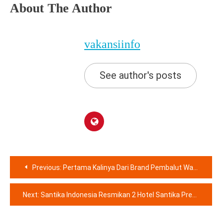
About The Author
vakansiinfo
See author's posts
Navigasi
Previous:
Pertama Kalinya Dari Brand Pembalut Wanita! Charm Bersama YKPI Mengadakan Ayo SADARI Setelah Menstruasi Fun Walk Dengan 100 Survivor Kanker Payudara
pos
Next:
Santika Indonesia Resmikan 2 Hotel Santika Premiere dalam 3 Hari