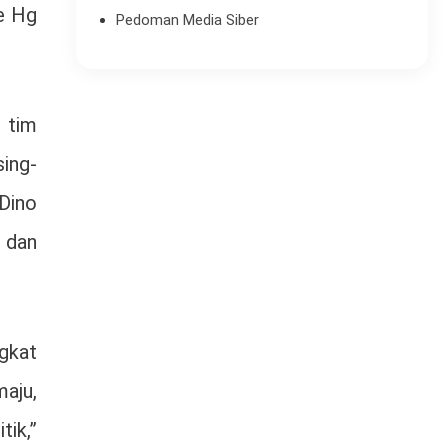
e Hg
Pedoman Media Siber
 tim
ing-
Dino
 dan
gkat
maju,
ik,”