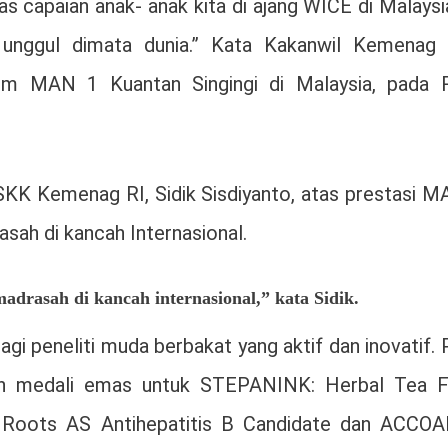
s capaian anak- anak kita di ajang WICE di Malaysia
 unggul dimata dunia.” Kata Kakanwil Kemenag 
tim MAN 1 Kuantan Singingi di Malaysia, pada 
SKK Kemenag RI, Sidik Sisdiyanto, atas prestasi M
ah di kancah Internasional.
adrasah di kancah internasional,” kata Sidik.
gi peneliti muda berbakat yang aktif dan inovatif.
iah medali emas untuk STEPANINK: Herbal Tea 
 Roots AS Antihepatitis B Candidate dan ACCOA