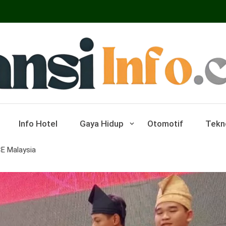
ar Pariwisata Dan Hotel
Info Hotel
Gaya Hidup
Otomotif
Tekn
CE Malaysia