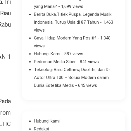
. Ini
yang Mana?
- 1,699 views
Riau
Berita Duka,Titiek Puspa, Legenda Musik
Indonesia, Tutup Usia di 87 Tahun
- 1,463
Rabu
views
Gaya Hidup Modern Yang Positif
- 1,348
views
Hubungi Kami
- 887 views
AN 1
Pedoman Media Siber
- 841 views
Teknologi Baru Cellinew, Duotite, dan D-
Actor Ultra 100 – Solusi Modern dalam
Dunia Estetika Medis
- 645 views
 Pada
From
Hubungi kami
LTIC
Redaksi