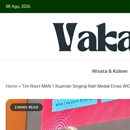
Skip
08 Agu, 2026
to
content
Menyajikan Berita Serta Informasi Seput
Vakansiinfo
Wisata & Kuliner
Home
»
Tim Riset MAN 1 Kuantan Singingi Raih Medali Emas WI
2 MINS READ