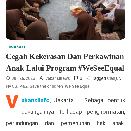
Edukasi
Cegah Kekerasan Dan Perkawinan
Anak Lalui Program #WeSeeEqual
0
Tagged
,
Juli 26, 2023
vakansinews
Cianjur
,
,
,
FMCG
P&G
Save the children
We See Equal
V
akansiinfo
, Jakarta – Sebagai bentuk
dukungannya terhadap penghormatan,
perlindungan dan pemenuhan hak anak.