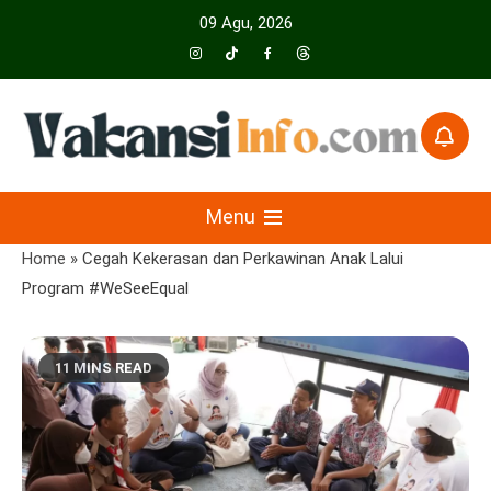
Skip
09 Agu, 2026
to
content
Menyajikan Berita Serta Informasi Seputar Pariwisata Dan Hotel
Vakansiinfo
Menu
Home
»
Cegah Kekerasan dan Perkawinan Anak Lalui
Program #WeSeeEqual
11 MINS READ