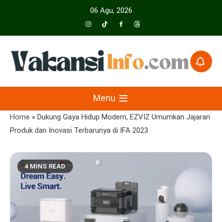
Skip
06 Agu, 2026
to
content
Menyajikan Berita Serta Informasi Seputar Pariwisata Dan Hotel
Vakansiinfo
Menu
Home
»
Dukung Gaya Hidup Modern, EZVIZ Umumkan Jajaran
Produk dan Inovasi Terbarunya di IFA 2023
4 MINS READ