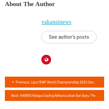
About The Author
vakansinews
See author's posts
Navigasi
Previous:
Liput BWF World Championship 2023 Secara Langsung, Badmintalk Apresiasi Dukungan Indofood
pos
Next:
HARRIS Kelapa Gading Meluncurkan Bar Baru “Perfectly Imperfect” Dengan Berbagai Macam Pilihan Cocktails, Wines & Tapas