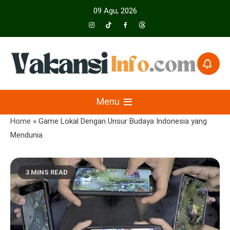
Skip
09 Agu, 2026
to
content
Menyajikan Berita Serta Informasi Seputar Pariwisata Dan Hotel
Vakansiinfo
Menu
Home
»
Game Lokal Dengan Unsur Budaya Indonesia yang
Mendunia
3 MINS READ