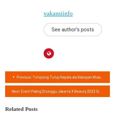
vakansiinfo
See author's posts
Navigasi
Previous:
Totopong Tutup Kepala ala Kabayan Khas Sunda Jawa Barat
pos
Next:
Event Paling Ditunggu Jakarta X Beauty 2023 Siap Berikan Pengalaman Berbeda untuk Para Pencinta Kecantikan
Related Posts