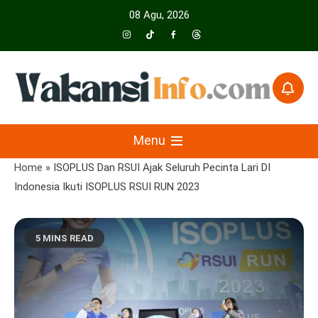
Skip
08 Agu, 2026
to
content
Menyajikan Berita Serta Informasi Seputar Pariwisata Dan Hotel
Vakansiinfo
Menu
Home
»
ISOPLUS Dan RSUI Ajak Seluruh Pecinta Lari DI
Indonesia Ikuti ISOPLUS RSUI RUN 2023
5 MINS READ