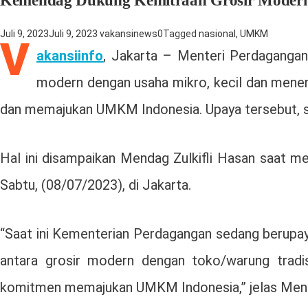
Kemendag Dukung Kemitraan Grosir Modern
Juli 9, 2023
Juli 9, 2023
vakansinews
0
Tagged
nasional
,
UMKM
V
akansiinfo
, Jakarta – Menteri Perdagangan
modern dengan usaha mikro, kecil dan mene
dan memajukan UMKM Indonesia. Upaya tersebut, sal
Hal ini disampaikan Mendag Zulkifli Hasan saat 
Sabtu, (08/07/2023), di Jakarta.
“Saat ini Kementerian Perdagangan sedang berupay
antara grosir modern dengan toko/warung tradis
komitmen memajukan UMKM Indonesia,” jelas Menda