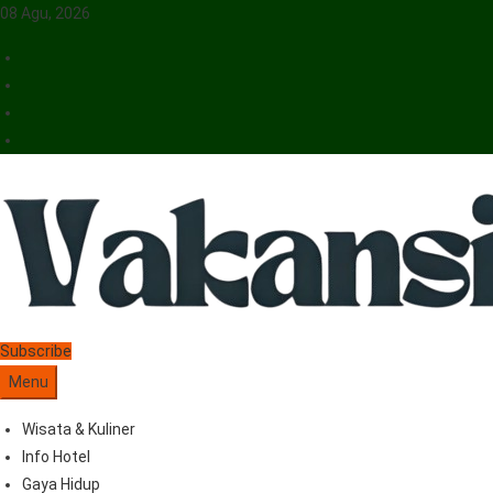
08 Agu, 2026
Vakansiinfo
Menyajikan Berita Serta Informasi Seputar Pariwisata Dan Hotel
Subscribe
Menu
Wisata & Kuliner
Info Hotel
Gaya Hidup