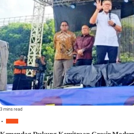
3 mins read
UMKM