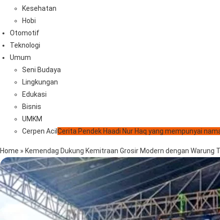
Kesehatan
Hobi
Otomotif
Teknologi
Umum
Seni Budaya
Lingkungan
Edukasi
Bisnis
UMKM
Cerpen Acil
Cerita Pendek Haadi Nur Haq yang mempunyai nama
Home
»
Kemendag Dukung Kemitraan Grosir Modern dengan Warung Tr