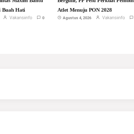
bilitas Maxim Bantu
Bergulir, PP Pelti Perkuat Pembi
 Buah Hati
Atlet Menuju PON 2028
Vakansiinfo
Vakansiinfo
0
Agustus 4, 2026