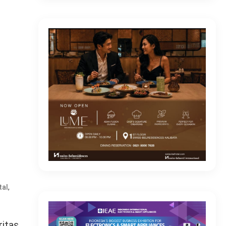
,
tal
itas