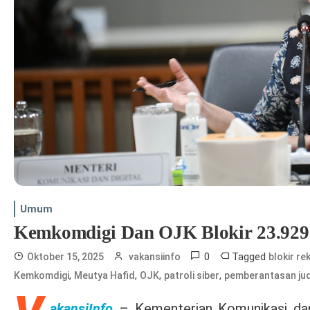
Umum
Kemkomdigi Dan OJK Blokir 23.929 
0
Tagged
Oktober 15, 2025
vakansiinfo
blokir re
,
,
,
,
Kemkomdigi
Meutya Hafid
OJK
patroli siber
pemberantasan jud
akansiInfo
– Kementerian Komunikasi dan