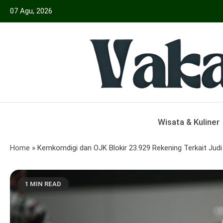
Skip
07 Agu, 2026
to
content
Menyajikan Berita Serta Informasi Seput
Vakansiinfo
Wisata & Kuliner
Home
»
Kemkomdigi dan OJK Blokir 23.929 Rekening Terkait Judi
1 MIN READ