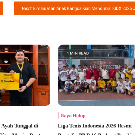
Next:
Gim Buatan Anak Bangsa Kian Mendunia, IGDX 2025 Jadi Bukti Potensi Besar Industri Kreatif Indonesi
1 MIN READ
Gaya Hidup
f Ayah Tunggal di
Liga Tenis Indonesia 2026 Resmi