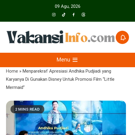
Skip
09 Agu, 2026
to
content
Menyajikan Berita Serta Informasi Seputar Pariwisata Dan Hotel
Vakansiinfo
Menu
Home
»
Menparekraf Apresiasi Andhika Pudjiadi yang
Karyanya Di Gunakan Disney Untuk Promosi Film “Little
Mermaid”
2 MINS READ