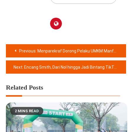
Navigasi
Previous:
Menparekraf Dorong Pelaku UMKM Manfaatkan Potensi MICE di Bekasi
pos
Next:
Encang Smith, Dari Nol hingga Jadi Bintang TikTok dan Raja PUBG Mobile
Related Posts
2 MINS READ