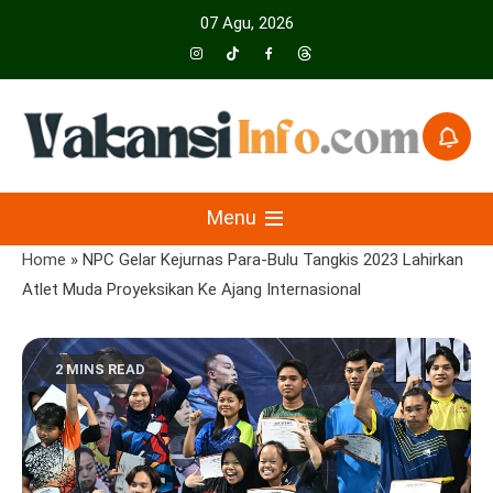
Skip
07 Agu, 2026
to
content
Menyajikan Berita Serta Informasi Seputar Pariwisata Dan Hotel
Vakansiinfo
Menu
Home
»
NPC Gelar Kejurnas Para-Bulu Tangkis 2023 Lahirkan
Atlet Muda Proyeksikan Ke Ajang Internasional
2 MINS READ