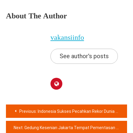
About The Author
vakansiinfo
See author's posts
Navigasi
Previous:
Indonesia Sukses Pecahkan Rekor Dunia Untuk Pergelaran Angklung
pos
Next:
Gedung Kesenian Jakarta Tempat Pementasan Karya Seni Indonesia