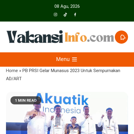
Skip
08 Agu, 2026
to
content
Menyajikan Berita Serta Informasi Seputar Pariwisata Dan Hotel
Vakansiinfo
Menu
Home
»
PB PRSI Gelar Munasus 2023 Untuk Sempurnakan
AD/ART
1 MIN READ