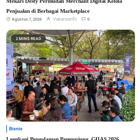
Mekari Desty Permudah Merchant Digital Kelola
Penjualan di Berbagai Marketplace
Vakansiinfo
Agustus 7, 2026
0
2 MINS READ
Bisnis
Lengkapi Pengalaman Pengunjung, GIIAS 2026