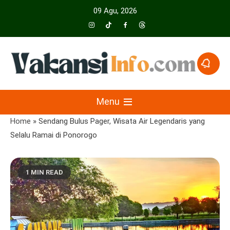
Skip
09 Agu, 2026
to
content
Menyajikan Berita Serta Informasi Seputar Pariwisata Dan Hotel
Vakansiinfo
Menu
Home
»
Sendang Bulus Pager, Wisata Air Legendaris yang
Selalu Ramai di Ponorogo
1 MIN READ