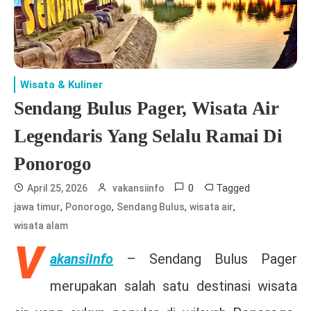
Wisata & Kuliner
Sendang Bulus Pager, Wisata Air
Legendaris Yang Selalu Ramai Di
Ponorogo
0
Tagged
April 25, 2026
vakansiinfo
,
,
,
,
jawa timur
Ponorogo
Sendang Bulus
wisata air
wisata alam
V
akansiInfo
– Sendang Bulus Pager
merupakan salah satu destinasi wisata