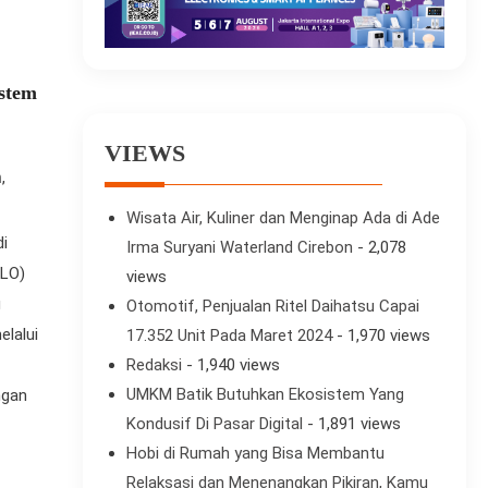
istem
VIEWS
,
h
Wisata Air, Kuliner dan Menginap Ada di Ade
di
Irma Suryani Waterland Cirebon
- 2,078
ILO)
views
g
Otomotif, Penjualan Ritel Daihatsu Capai
elalui
17.352 Unit Pada Maret 2024
- 1,970 views
Redaksi
- 1,940 views
UMKM Batik Butuhkan Ekosistem Yang
ngan
Kondusif Di Pasar Digital
- 1,891 views
Hobi di Rumah yang Bisa Membantu
Relaksasi dan Menenangkan Pikiran, Kamu