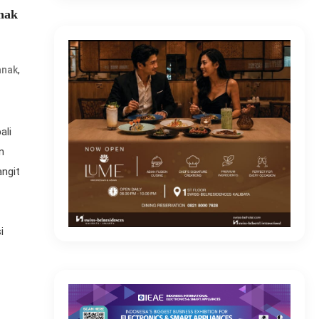
nak
,
anak
ali
n
angit
i