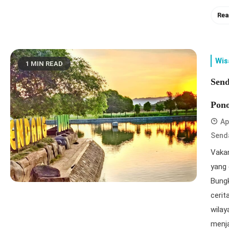
Rea
Wis
1 MIN READ
Send
Pon
Ap
Send
Vakan
yang 
Bungk
cerit
wilay
menja