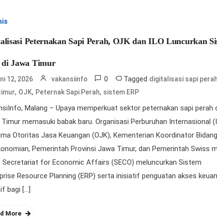
nis
talisasi Peternakan Sapi Perah, OJK dan ILO Luncurkan S
di Jawa Timur
0
Tagged
ni 12, 2026
vakansiinfo
digitalisasi sapi pera
,
,
,
timur
OJK
Peternak Sapi Perah
sistem ERP
siInfo, Malang – Upaya memperkuat sektor peternakan sapi perah 
Timur memasuki babak baru. Organisasi Perburuhan Internasional (
ama Otoritas Jasa Keuangan (OJK), Kementerian Koordinator Bidan
onomian, Pemerintah Provinsi Jawa Timur, dan Pemerintah Swiss m
 Secretariat for Economic Affairs (SECO) meluncurkan Sistem
prise Resource Planning (ERP) serta inisiatif penguatan akses keua
if bagi […]
d More