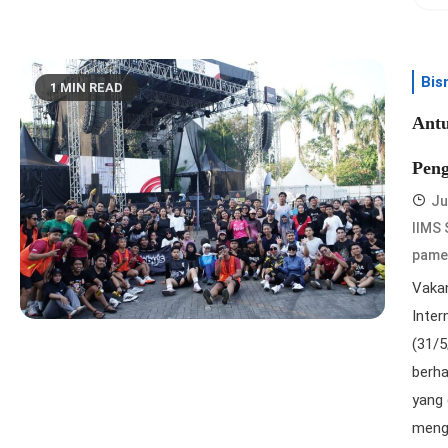
Bis
1 MIN READ
Antu
Pen
Ju
IIMS 
pame
Vakan
Inter
(31/5
berha
yang 
menga