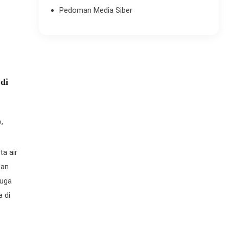
Pedoman Media Siber
di
,
o
a air
tan
juga
a di