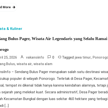
d More
ata & Kuliner
ang Bulus Pager, Wisata Air Legendaris yang Selalu Ramai 
orogo
0
Tagged
,
ril 25, 2026
vakansiinfo
jawa timur
Ponorog
,
,
ang Bulus
wisata air
wisata alam
siInfo – Sendang Bulus Pager merupakan salah satu destinasi wisat
cukup populer di wilayah Ponorogo. Terletak di Desa Pager, Kecama
al, tempat ini dikenal tidak hanya karena keindahan alamnya, tetapi 
a sejarah yang melekat kuat. Secara administratif, Desa Pager berad
ah Kecamatan Bungkal dengan luas sekitar 460 hektare yang terbagi
di […]