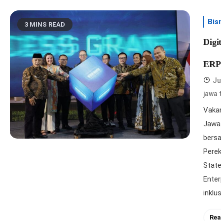
Bis
3 MINS READ
Digi
ERP 
Ju
jawa 
Vakan
Jawa 
bers
Perek
State
Enter
inklus
Rea