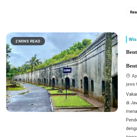
Rea
Wis
2 MINS READ
Bent
Ben
Ap
jawa 
Vakan
di Ja
menar
Pende
denga