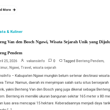
d More
ata & Kuliner
eng Van den Bosch Ngawi, Wisata Sejarah Unik yang Dijul
teng Pendem
0
Tagged
,
ril 25, 2026
vakansiinfo
Benteng Pendem
,
,
,
timur
Ngawi
Travel
wisata sejarah
siInfo – Kabupaten Ngawi mungkin belum setenar destinasi wisata 
wa Timur. Namun, daerah ini menyimpan salah satu situs bersejarah
ik, yakni Benteng Van den Bosch yang juga dikenal sebagai Benten
m. Benteng ini memiliki ukuran bangunan sekitar 165 meter x 80 me
n luas area mencapai 15 hektare. Keberadaannya menjadi daya tari