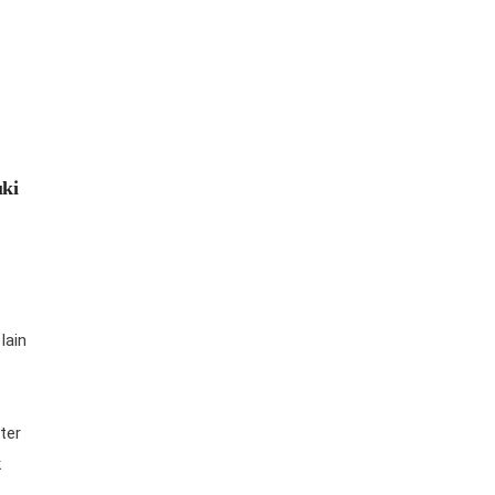
uki
lain
g
ter
k