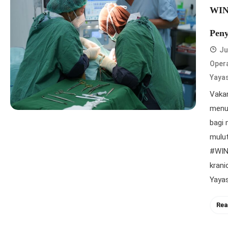
WING
Peny
Ju
Opera
Yaya
Vakan
menu
bagi 
mulut
#WIN
krani
Yayas
Rea