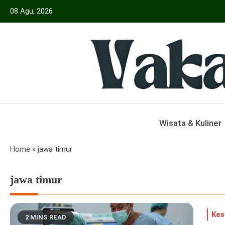
Skip
08 Agu, 2026
to
content
Menyajikan Berita Serta Informasi Seput
Vakansiinfo
Wisata & Kuliner
Home
»
jawa timur
jawa timur
Kes
2 MINS READ