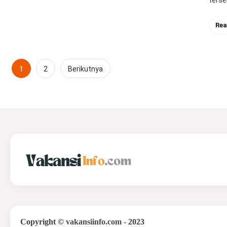
terse
Rea
Paginasi
1
2
Berikutnya
pos
Copyright
©
vakansiinfo.com
- 2023