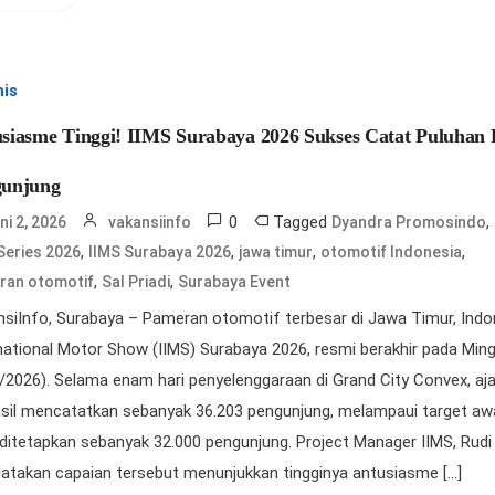
nis
siasme Tinggi! IIMS Surabaya 2026 Sukses Catat Puluhan 
gunjung
0
Tagged
,
ni 2, 2026
vakansiinfo
Dyandra Promosindo
,
,
,
,
Series 2026
IIMS Surabaya 2026
jawa timur
otomotif Indonesia
,
,
ran otomotif
Sal Priadi
Surabaya Event
siInfo, Surabaya – Pameran otomotif terbesar di Jawa Timur, Indo
national Motor Show (IIMS) Surabaya 2026, resmi berakhir pada Min
/2026). Selama enam hari penyelenggaraan di Grand City Convex, aja
sil mencatatkan sebanyak 36.203 pengunjung, melampaui target aw
ditetapkan sebanyak 32.000 pengunjung. Project Manager IIMS, Rudi
takan capaian tersebut menunjukkan tingginya antusiasme […]