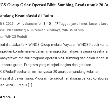
S Group Gelar Operasi Bibir Sumbing Gratis untuk 20 A
andang Kraniofasial di Jatim
0
Tagged
,
li 3, 2026
vakansiinfo
jawa timur
kesehatan 
,
,
,
si Bibir Sumbing
RS Premier Surabaya
WINGS Group
san WINGS Peduli
siInfo, Jakarta – WINGS Group melalui Yayasan WINGS Peduli kemb
njukkan komitmennya dalam meningkatkan akses layanan kesehata
masyarakat melalui program operasi bibir sumbing dan celah langit-l
 secara gratis. Program yang menjadi bagian dari gerakan
GSPeduliKesehatan ini menyasar 20 anak penyandang kelainan
ofasial di Jawa Timur. Program tersebut terlaksana berkat kolaboras
an WINGS Peduli […]
d More