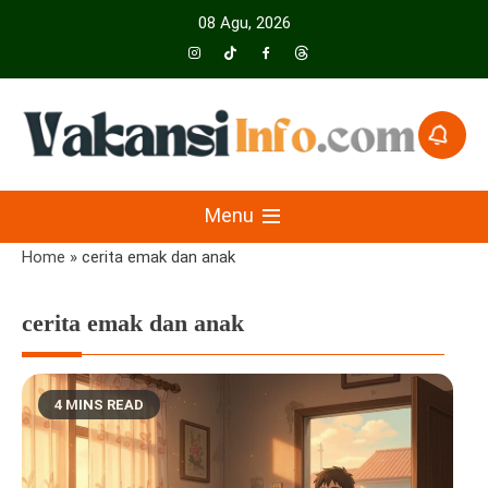
Skip
08 Agu, 2026
to
content
Menyajikan Berita Serta Informasi Seputar Pariwisata Dan Hotel
Vakansiinfo
Menu
Home
»
cerita emak dan anak
cerita emak dan anak
4 MINS READ