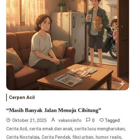
Cerpen Acil
“Masih Banyak Jalan Menuju Cibitung”
0
Tagged
Oktober 21, 2025
vakansiinfo
,
,
,
Cerita Acil
cerita emak dan anak
cerita lucu mengharukan
,
,
,
,
Cerita Nostalgia
Cerita Pendek
fiksi urban
humor realis