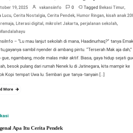
0
Tagged
,
tober 19, 2025
vakansiinfo
Bekasi Timur
,
,
,
,
a Lucu
Cerita Nostalgia
Cerita Pendek
Humor Ringan
kisah anak 2
,
,
,
,
 remaja
Literasi digital
mikrolet Jakarta
perjalanan sekolah
Mandalahayu
siInfo – “Lu mau lanjut sekolah di mana, Haadinurhaq?” tanya Ema
itu,gayanya sambil nyender di ambang pintu. “Terserah Mak aja dah,”
 gue, ngambang, mode malas mikir aktif. Biasa, gaya hidup sejati gu
ah, besok pulang dari rumah Nenek lu di Jatinegara, kita mampir ke
k Kopi tempat Uwa lu. Sembari gue tanya-tanyain […]
d More
kasi
enal Apa Itu Cerita Pendek