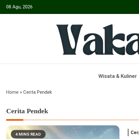
Skip
08 Agu, 2026
to
content
Menyajikan Berita Serta Informasi Seput
Vakansiinfo
Wisata & Kuliner
Home
»
Cerita Pendek
Cerita Pendek
Cer
4 MINS READ