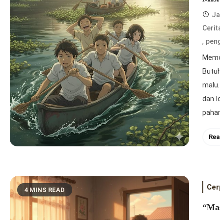
Ja
Cerit
,
pen
Memo
Butuh
malu.
dan l
paham
Rea
Cer
4 MINS READ
“Mas