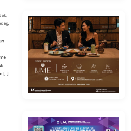
,
dek
,
edeg
dan
tme
uk.
n […]