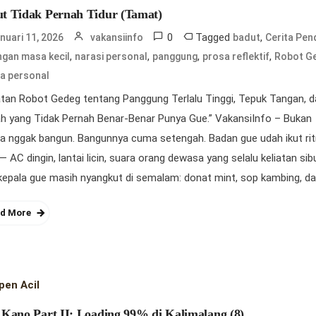
t Tidak Pernah Tidur (Tamat)
0
Tagged
,
nuari 11, 2026
vakansiinfo
badut
Cerita Pen
,
,
,
,
ngan masa kecil
narasi personal
panggung
prosa reflektif
Robot G
a personal
tan Robot Gedeg tentang Panggung Terlalu Tinggi, Tepuk Tangan, 
h yang Tidak Pernah Benar-Benar Punya Gue.” VakansiInfo – Bukan
a nggak bangun. Bangunnya cuma setengah. Badan gue udah ikut ri
— AC dingin, lantai licin, suara orang dewasa yang selalu keliatan sib
kepala gue masih nyangkut di semalam: donat mint, sop kambing, da
d More
pen Acil
 Kano Part II: Loading 99% di Kalimalang (8)