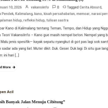
0
Tagged
,
nuari 10, 2026
vakansiinfo
Cerita Absurd
,
,
,
,
,
a Pendek
Kalimalang
kano
kisah persahabatan
memoar
narasi pe
,
,
galaman hidup
refleksi hidup
tulisan sastra
ar Kano di Kalimalang tentang Teman, Tempo, dan Hidup yang Ngg
 Teori VakansiInfo – Kano gue masih nempel beton. Nempel yang bi
 Malu jenis spesifik— kayak sepatu nyangkut di got pas lagi sok sant
o sadar ada yang liat. Muter dikit. Duk. Geser. Duk lagi. Di situ gue la
: ini hari […]
d More
pen Acil
ih Banyak Jalan Menuju Cibitung”