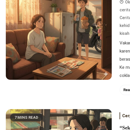
Ok
cerit
Cerit
kehid
kisah
Vaka
karen
beras
Ke m
cokla
Rea
Cer
7 MINS READ
“Sek