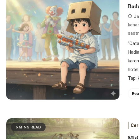
Badu
Ja
kena
sastr
“Cata
Hadia
karen
hotel
Tapi 
Rea
Cer
6 MINS READ
Misi