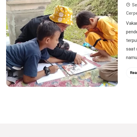
Se
Cerp
Vaka
pend
terpu
saat 
namun
Rea