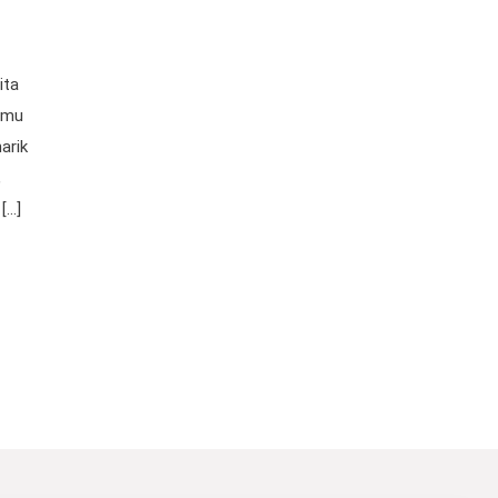
,
ita
amu
arik
,
[…]