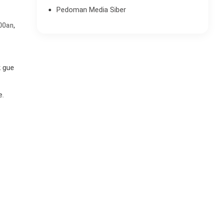
Pedoman Media Siber
,
000an
k gue
e.