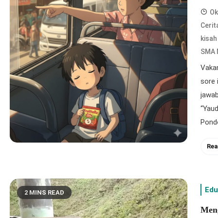
Ok
Cerit
kisah
SMA 
Vakan
sore 
jawab
“Yaud
Pondo
Rea
Edu
2 MINS READ
Meng