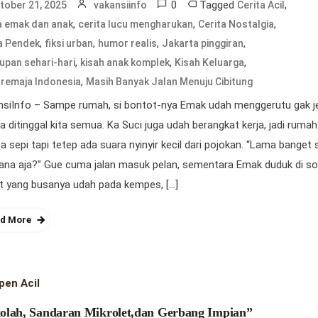
0
Tagged
,
tober 21, 2025
vakansiinfo
Cerita Acil
,
,
,
a emak dan anak
cerita lucu mengharukan
Cerita Nostalgia
,
,
,
,
a Pendek
fiksi urban
humor realis
Jakarta pinggiran
,
,
,
upan sehari-hari
kisah anak komplek
Kisah Keluarga
,
 remaja Indonesia
Masih Banyak Jalan Menuju Cibitung
nsiInfo – Sampe rumah, si bontot-nya Emak udah menggerutu gak j
a ditinggal kita semua. Ka Suci juga udah berangkat kerja, jadi rumah
a sepi tapi tetep ada suara nyinyir kecil dari pojokan. “Lama banget 
ana aja?” Gue cuma jalan masuk pelan, sementara Emak duduk di s
t yang busanya udah pada kempes, […]
d More
pen Acil
olah, Sandaran Mikrolet,dan Gerbang Impian”