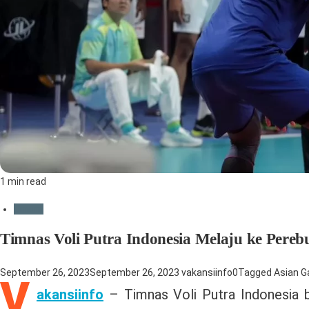
1 min read
Umum
Timnas Voli Putra Indonesia Melaju ke Pere
September 26, 2023
September 26, 2023
vakansiinfo
0
Tagged
Asian 
V
akansiinfo
– Timnas Voli Putra Indonesia b