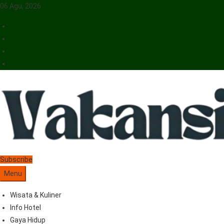
06 Agu, 2026
Vakansiinfo
Menyajikan Berita Serta Informasi Seputar Pariwisata Dan Hotel
Subscribe
Menu
Wisata & Kuliner
Info Hotel
Gaya Hidup