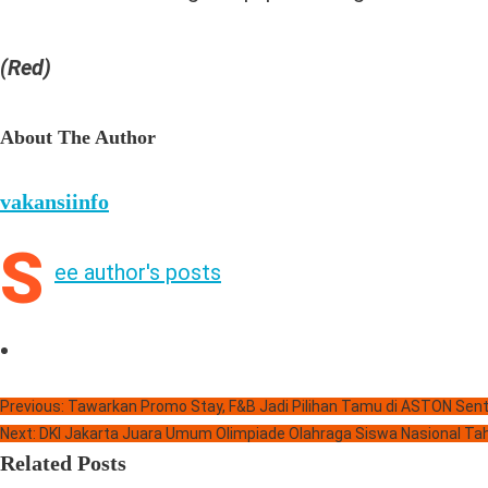
(Red)
About The Author
vakansiinfo
S
ee author's posts
Previous:
Tawarkan Promo Stay, F&B Jadi Pilihan Tamu di ASTON Sent
Next:
DKI Jakarta Juara Umum Olimpiade Olahraga Siswa Nasional Ta
Related Posts