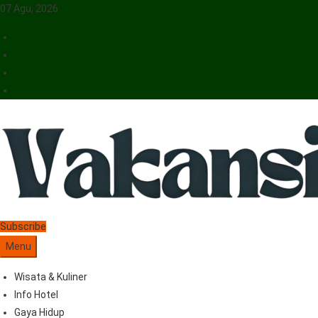
07 Agu, 2026
Vakansiinfo
Menyajikan Berita Serta Informasi Seputar Pariwisata Dan Hotel
Subscribe
Menu
Wisata & Kuliner
Info Hotel
Gaya Hidup