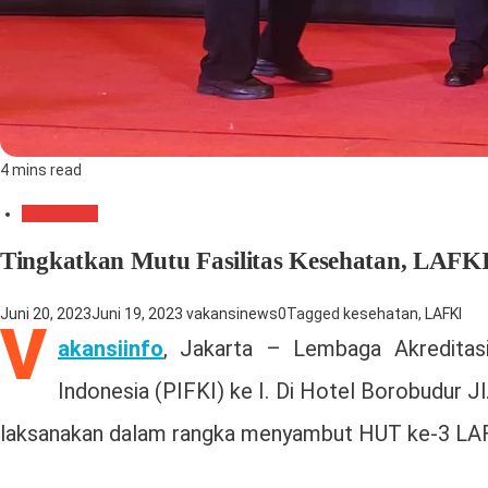
4 mins read
Kesehatan
Tingkatkan Mutu Fasilitas Kesehatan, LAFKI 
Juni 20, 2023
Juni 19, 2023
vakansinews
0
Tagged
kesehatan
,
LAFKI
V
akansiinfo
, Jakarta – Lembaga Akreditasi
Indonesia (PIFKI) ke I. Di Hotel Borobudur J
laksanakan dalam rangka menyambut HUT ke-3 LAF