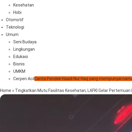
Kesehatan
Hobi
Otomotif
Teknologi
Umum
Seni Budaya
Lingkungan
Edukasi
Bisnis
UMKM
Cerpen Acil
Cerita Pendek Haadi Nur Haq yang mempunyai nama
Home
»
Tingkatkan Mutu Fasilitas Kesehatan, LAFKI Gelar Pertemuan I