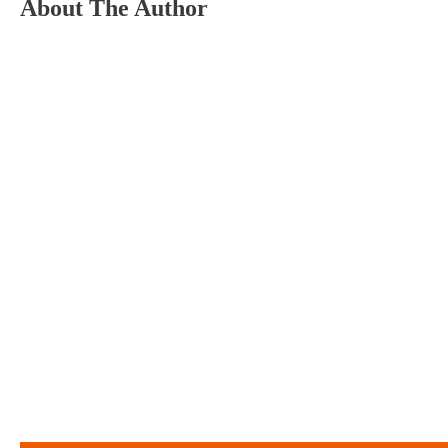
About The Author
N