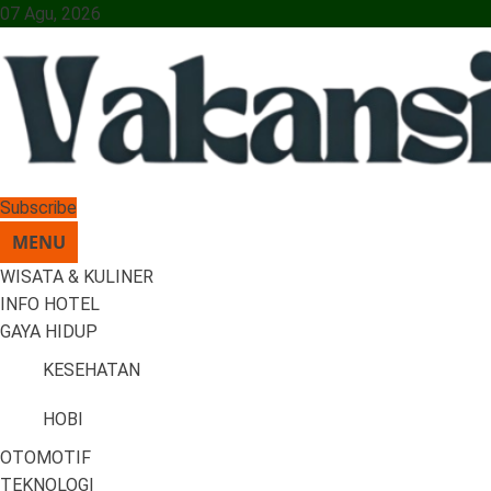
Skip
07 Agu, 2026
to
content
Vakansiinfo
Menyajikan Berita Serta Informasi Seputar Pariwisata Dan Hotel
Subscribe
MENU
WISATA & KULINER
INFO HOTEL
GAYA HIDUP
KESEHATAN
HOBI
OTOMOTIF
TEKNOLOGI