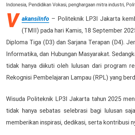
Indonesia
,
Pendidikan Vokasi
,
penghargaan mitra industri
,
Poli
V
akansiInfo
– Politeknik LP3I Jakarta kemb
(TMII) pada hari Kamis, 18 September 2025. 
Diploma Tiga (D3) dan Sarjana Terapan (D4). Jen
Informatika, dan Hubungan Masyarakat. Sedangkan 
tidak hanya diikuti oleh lulusan dari program 
Rekognisi Pembelajaran Lampau (RPL) yang berdom
Wisuda Politeknik LP3I Jakarta tahun 2025 meng
tidak hanya sebatas selebrasi bagi lulusan sa
memberikan inspirasi, dedikasi, serta kontribusi n