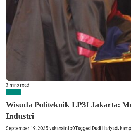
3 mins read
Edukasi
Wisuda Politeknik LP3I Jakarta: 
Industri
September 19, 2025
vakansiinfo
0
Tagged
Dudi Hariyadi
,
kamp