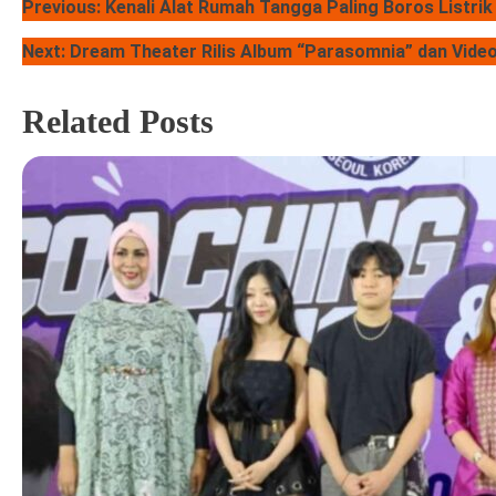
Previous:
Kenali Alat Rumah Tangga Paling Boros Listrik
a
Next:
Dream Theater Rilis Album “Parasomnia” dan Vide
v
Related Posts
i
g
a
s
i
p
o
s