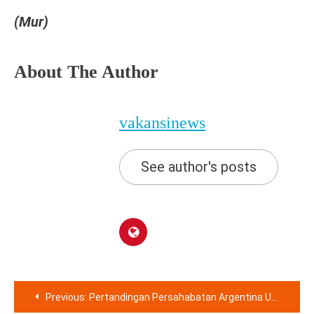
(Mur)
About The Author
vakansinews
See author's posts
Navigasi
Previous:
Pertandingan Persahabatan Argentina Unggul atas Indonesia 0-2