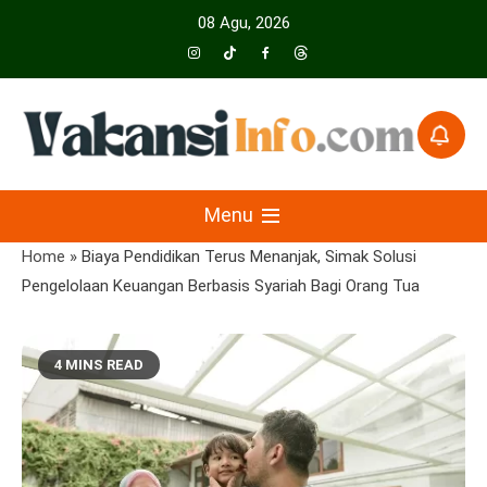
Skip
08 Agu, 2026
to
content
Menyajikan Berita Serta Informasi Seputar Pariwisata Dan Hotel
Vakansiinfo
Menu
Home
»
Biaya Pendidikan Terus Menanjak, Simak Solusi
Pengelolaan Keuangan Berbasis Syariah Bagi Orang Tua
4 MINS READ