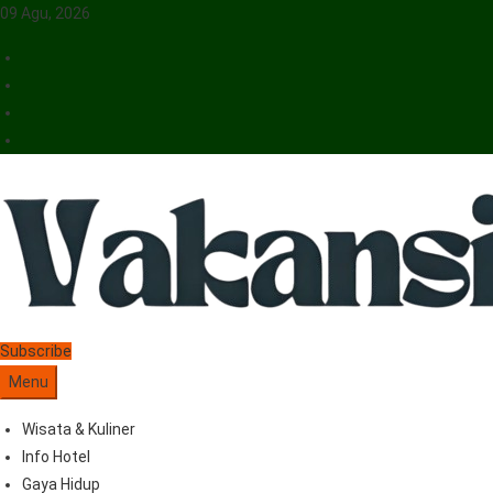
09 Agu, 2026
Vakansiinfo
Menyajikan Berita Serta Informasi Seputar Pariwisata Dan Hotel
Subscribe
Menu
Wisata & Kuliner
Info Hotel
Gaya Hidup