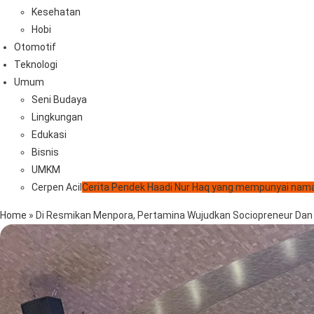
Kesehatan
Hobi
Otomotif
Teknologi
Umum
Seni Budaya
Lingkungan
Edukasi
Bisnis
UMKM
Cerpen Acil
Cerita Pendek Haadi Nur Haq yang mempunyai nama
Home
»
Di Resmikan Menpora, Pertamina Wujudkan Sociopreneur Dan 