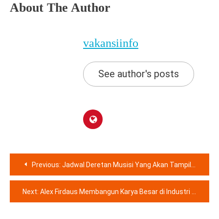
About The Author
vakansiinfo
See author's posts
Navigasi
Previous:
Jadwal Deretan Musisi Yang Akan Tampil Di Pekan Ke-4 Jakarta Fair
pos
Next:
Alex Firdaus Membangun Karya Besar di Industri Hiburan, CEO & Pendiri RK 999 Management