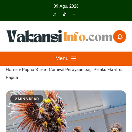
Skip
09 Agu, 2026
to
content
Menyajikan Berita Serta Informasi Seputar Pariwisata Dan Hotel
Vakansiinfo
Menu
Home
»
Papua Street Carnival Perayaan bagi Pelaku Ekraf di
Papua
2 MINS READ